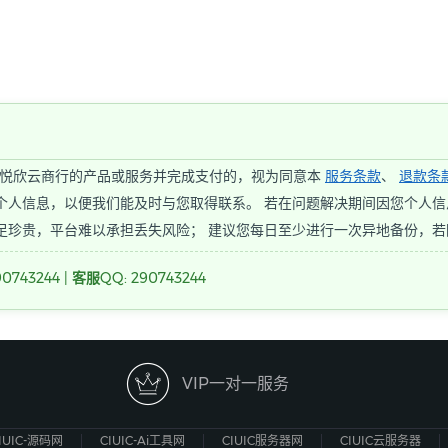
iC]悦欣云商行的产品或服务并完成支付的，视为同意本
服务条款
、
退款条
个人信息，以便我们能及时与您取得联系。 若在问题解决期间因您个人信
足珍贵，平台难以承担丢失风险； 建议您每日至少进行一次异地备份，
0743244 | 客服QQ: 290743244

VIP一对一服务
IUIC-源码网
CIUIC-Ai工具网
CIUIC服务器网
CIUIC云服务器