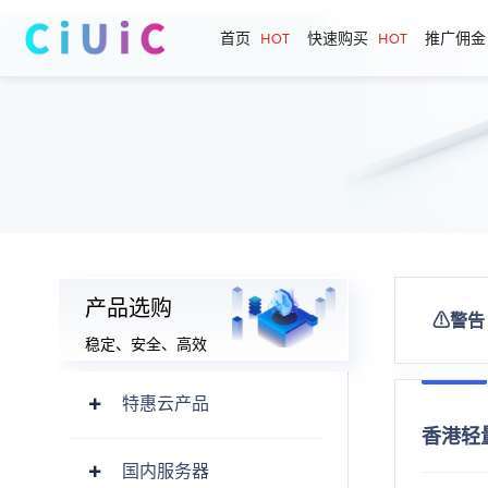
首页
快速购买
推广佣金
HOT
HOT
香港轻量云-A区
产品选购
⚠警告
⚠警告：本司所有产品禁止用于以下业务：色情、博彩、诈骗、
稳定、安全、高效
特惠云产品
香港轻量 
国内服务器