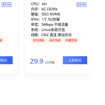
CPU：4H
E5 V4
E5 V4
内存：4G DDR4
硬盘：50G NVME
IPV4：1个 5G防御
带宽：5Mbps 不限流量
系统：Linux系统可选
线路：CN2 直连 建站优化
能
优化线路
海外免备
轻量性能
29.9
即购买
立即购买
元/月起