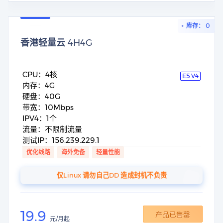
库存： 0
香港轻量云 4H4G
CPU：4核
E5 V4
内存：4G
硬盘：40G
带宽：10Mbps
IPV4：1个
流量：不限制流量
测试IP：156.239.229.1
优化线路
海外免备
轻量性能
仅Linux 请勿自己DD 造成封机不负责
19.9
产品已售罄
元/月起