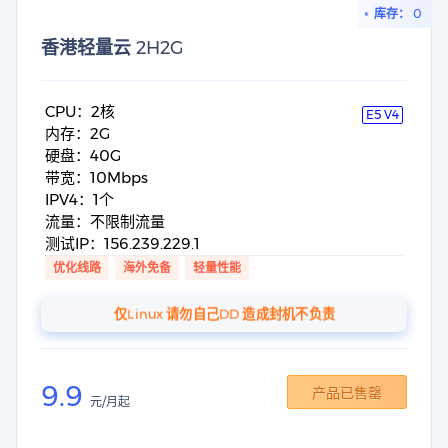
库存： 0
香港轻量云 2H2G
CPU：2核
E5 V4
内存：2G
硬盘：40G
带宽：10Mbps
IPV4：1个
流量：不限制流量
测试IP：156.239.229.1
优化线路
海外免备
轻量性能
仅Linux 请勿自己DD 造成封机不负责
9.9
产品已售罄
元/月起