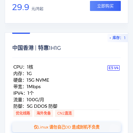
29.9
立即购买
元/月起
库存： 1
中国香港 | 特惠1H1G
CPU：1核
E5 V4
内存：1G
硬盘：15G NVME
带宽：1Mbps
IPV4：1个
流量：100G/月
防御：5G DDOS 防御
优化线路
海外免备
CN2直连
仅Linux 请勿自己DD 造成封机不负责