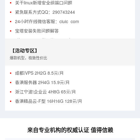
关于linux新增安全组端口问题
紧急联系方式QQ：290743244
24小时在线微信客服：ciuic_com
宝塔安装失败问题解答
“停用” 不是退货退款，不要点！
登陆服务器出现身份验证错误
【活动专区】
爆款机型，极致性价比
win系统挂载数据盘
linux系统扩容硬盘
成都|VPS 2H2G 8.5元/月
香港服务器 2H4G 15.9元/月
浙江宁波|企业云 4H8G 65元/月
香港精品云-F型 16H16G 128元/月
来自专业机构的权威认证 值得信赖