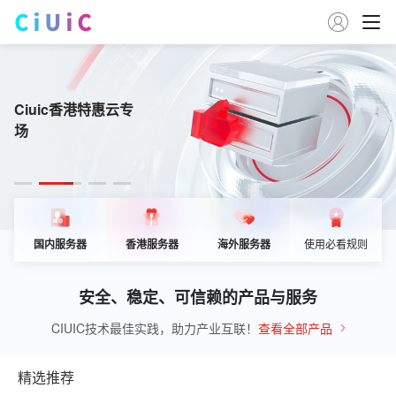

在Ciuic开启云上创
Ciuic香港特惠云专
Ciuic美国特惠云专
家宽原生IP 特惠专场
Ciuic海外特惠云专
新
场
场
场
国内服务器
香港服务器
海外服务器
使用必看规则
安全、稳定、可信赖的产品与服务
CIUIC技术最佳实践，助力产业互联！
查看全部产品
精选推荐