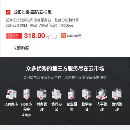
成都沙渠|高防云-G型
适用于搭建网站和应用服务器，数据分析和计算
32H32G 30M 40GB+70GB 防御：100Gbps
318.00
原
5.0折
640.00元
元/1月
立即购买
众多优秀的第三方服务尽在云市场
CIUIC与众多服务商合作，为您提供企业发展所需服务
API集市
H5&小
财务管
协同办
企业服
数字存
人事管
营销管
程序
理
公
务
证
理
理
&App