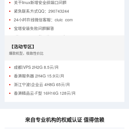
关于linux新增安全组端口问题
紧急联系方式QQ：290743244
24小时在线微信客服：ciuic_com
宝塔安装失败问题解答
“停用” 不是退货退款，不要点！
登陆服务器出现身份验证错误
【活动专区】
爆款机型，极致性价比
win系统挂载数据盘
linux系统扩容硬盘
成都|VPS 2H2G 8.5元/月
香港服务器 2H4G 15.9元/月
浙江宁波|企业云 4H8G 65元/月
香港精品云-F型 16H16G 128元/月
来自专业机构的权威认证 值得信赖