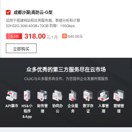
成都沙渠|高防云-G型
适用于搭建网站和应用服务器，数据分析和计算
32H32G 30M 40GB+70GB 防御：100Gbps
318.00
原
5.0折
640.00元
元/1月
立即购买
众多优秀的第三方服务尽在云市场
CIUIC与众多服务商合作，为您提供企业发展所需服务
API集市
H5&小
财务管
协同办
企业服
数字存
人事管
营销管
程序
理
公
务
证
理
理
&App