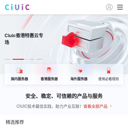

在Ciuic开启云上创
Ciuic香港特惠云专
Ciuic美国特惠云专
家宽原生IP 特惠专场
Ciuic海外特惠云专
新
场
场
场
国内服务器
香港服务器
海外服务器
使用必看规则
安全、稳定、可信赖的产品与服务
CIUIC技术最佳实践，助力产业互联！
查看全部产品
精选推荐